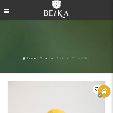
Home
Dotación
Antifluido Clima Cálido
0