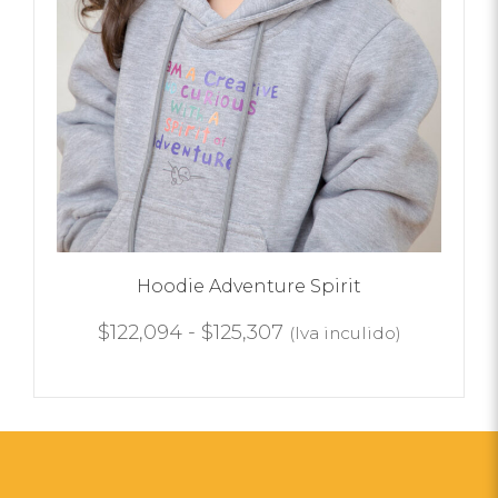
Hoodie Adventure Spirit
$
122,094
-
$
125,307
(Iva inculido)