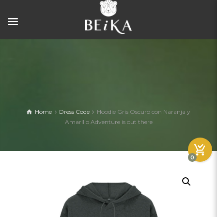
Home
Dress Code
Hoodie Gris Oscuro con Naranja y
Amarillo Adventure is out there
0