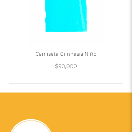
Camiseta Gimnasia Niño
$
90,000