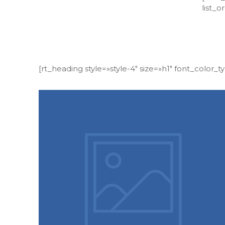
list_
[rt_heading style=»style-4″ size=»h1″ font_color_