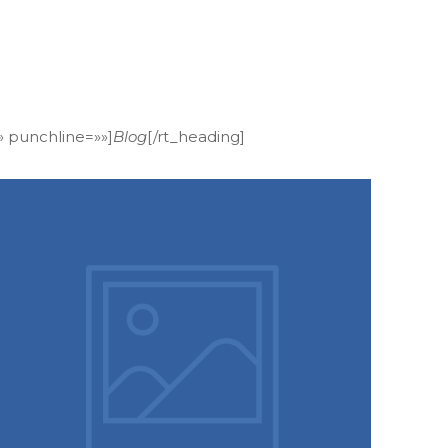
f» punchline=»»]
Blog
[/rt_heading]