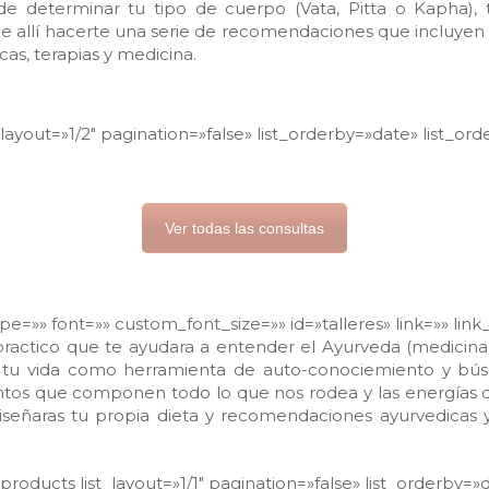
 determinar tu tipo de cuerpo (Vata, Pitta o Kapha), t
 allí hacerte una serie de recomendaciones que incluyen di
cas, terapias y medicina.
layout=»1/2″ pagination=»false» list_orderby=»date» list_or
Ver todas las consultas
type=»» font=»» custom_font_size=»» id=»talleres» link=»» li
 practico que te ayudara a entender el Ayurveda (medicina
 tu vida como herramienta de auto-conociemiento y bú
tos que componen todo lo que nos rodea y las energías de
diseñaras tu propia dieta y recomendaciones ayurvedicas
roducts list_layout=»1/1″ pagination=»false» list_orderby=»