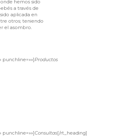
; donde hemos sido
bebés a través de
sido aplicada en
tre otros; teniendo
er el asombro.
f» punchline=»»]
Productos
mociones tóxicas. Tu
llevará en el viaje de
e bienestar, porque
 que eres tú».
f» punchline=»»]
Consultas
[/rt_heading]