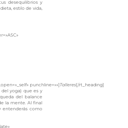
us desequilibrios y
eta, estilo de vida,
der=»ASC»
nk_open=»_self» punchline=»»]
Talleres
[/rt_heading]
 del yoga) que es y
squeda del balance
 la mente. Al final
 y entenderás como
date»