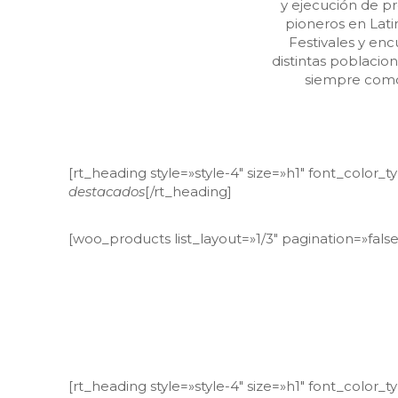
y ejecución de pr
pioneros en Lati
Festivales y en
distintas poblacio
siempre como 
[rt_heading style=»style-4″ size=»h1″ font_color_
destacados
[/rt_heading]
[woo_products list_layout=»1/3″ pagination=»fals
«No contamines tu c
cuerpo no es sólo un 
tu evolución. La s
cada célula e
[rt_heading style=»style-4″ size=»h1″ font_color_