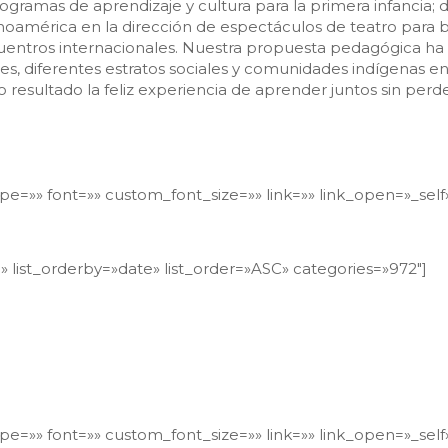
ogramas de aprendizaje y cultura para la primera infancia
noamérica en la dirección de espectáculos de teatro para 
cuentros internacionales. Nuestra propuesta pedagógica ha 
nes, diferentes estratos sociales y comunidades indígenas en
resultado la feliz experiencia de aprender juntos sin perd
type=»» font=»» custom_font_size=»» link=»» link_open=»_sel
e» list_orderby=»date» list_order=»ASC» categories=»972″]
uerpo con toxinas, ya sea por la comida, la bebida o por e
sistema de mantenimiento de la vida. Es el vehículo que te 
alud de cada célula contribuye directamente a tu estado d
s un punto de conciencia dentro del campo de la conciencia
Deepak Chopra
type=»» font=»» custom_font_size=»» link=»» link_open=»_sel