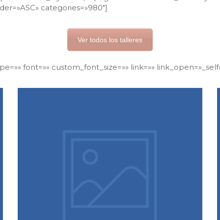
order=»ASC» categories=»980″]
Ver todos los talleres
type=»» font=»» custom_font_size=»» link=»» link_open=»_sel