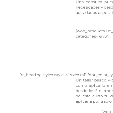
Una consulta puede
necesidades y desde
actividades especifi
[woo_products list_
categories=»973″]
[rt_heading style=»style-4″ size=»h1″ font_color_
Un taller básico y
como aplicarlo en
desde los 5 elemen
de este curso tu 
aplicarla por ti solo.
[woo_p