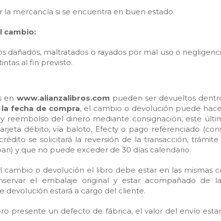
ir la mercancía si se encuentra en buen estado.
l cambio:
os dañados, maltratados o rayados por mal uso o negligenci
intas al fin previsto.
s en
www.alianzalibros.com
pueden ser devueltos dentr
 la fecha de compra
, el cambio o devolución puede hacer
l, y reembolso del dinero mediante consignación, este últ
rjeta débito, vía baloto, Efecty o pago referenciado (con
rédito se solicitará la reversión de la transacción, trámi
an) y que no puede exceder de 30 días calendario.
el cambio o devolución el libro debe estar en las mismas 
nservar el embalaje original y estar acompañado de l
de devolución estará a cargo del cliente.
ro presente un defecto de fábrica, el valor del envío esta