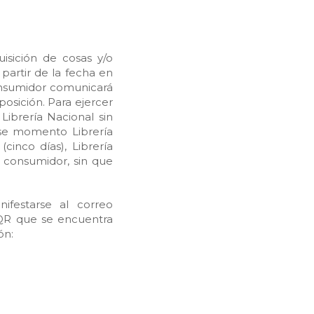
isición de cosas y/o
 partir de la fecha en
consumidor comunicará
posición. Para ejercer
Librería Nacional sin
ese momento Librería
cinco días), Librería
l consumidor, sin que
festarse al correo
PQR que se encuentra
ón: