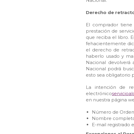
Nacional.
Derecho de retract
El comprador tiene 
prestación de servici
que reciba el libro.
fehacientemente dicha
el derecho de retrac
haberlo usado y man
Nacional devolverá a
Nacional podrá busca
esto sea obligatorio 
La intención de r
electrónico
servicioa
en nuestra página 
Número de Orde
Nombre completo
E-mail registrado
Excepciones al Der