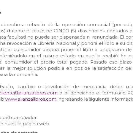
o
derecho a retracto de la operación comercial (por adqu
os) durante el plazo de CINCO (5) días hábiles, contados a
 Esta facultad no puede ser dispensada ni renunciada. El 
 revocación a Librería Nacional y pondrá el libro a su dis
to el consumidor deberá poner el libro a disposición de 
teniéndolo en el mismo estado en que la recibió. En 
l consumidor el precio total pagado. Pasado ese plazo (
r la mejor solución posible en pos de la satisfacción de
para la compañía.
etracto, cambio o devolución de mercancía debe mani
lcliente@alianzalibros.com
o diligenciando el formulario 
web
www.alianzalibros.com
ingresando la siguiente informaci
n
 del comprador
 en nuestra página web
echo de retracto