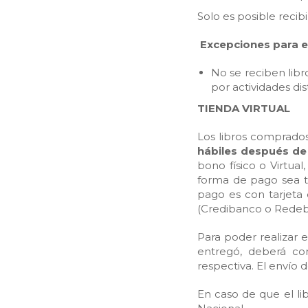
Solo es posible recib
Excepciones para e
No se reciben libr
por actividades dist
TIENDA VIRTUAL
Los libros comprado
hábiles después de
bono físico o Virtua
forma de pago sea ta
pago es con tarjeta c
(Credibanco o Redeb
Para poder realizar 
entregó, deberá co
respectiva. El envío 
En caso de que el lib