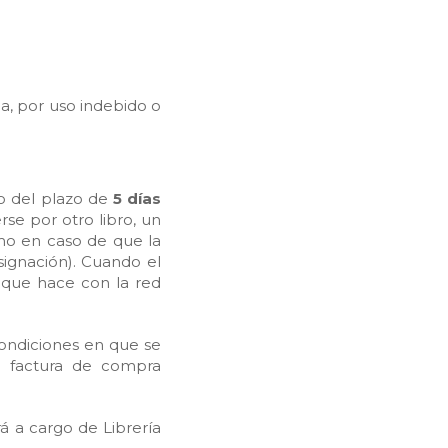
a, por uso indebido o
o del plazo de
5 días
se por otro libro, un
imo en caso de que la
signación). Cuando el
te que hace con la red
condiciones en que se
a factura de compra
rá a cargo de Librería