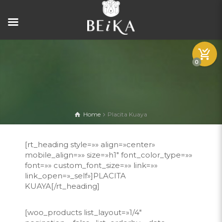
0
Home
Placita Kuaya
[rt_heading style=»» align=»center»
mobile_align=»» size=»h1″ font_color_type=»»
font=»» custom_font_size=»» link=»»
link_open=»_self»]PLACITA
KUAYA[/rt_heading]
[woo_products list_layout=»1/4″