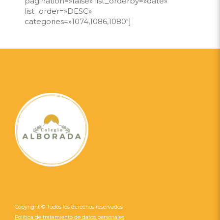
pagination=»false» list_orderby=»date»
list_order=»DESC»
categories=»1074,1086,1080″]
Copyright © Todos los derechos reservados
Política de tratamiento de datos personales