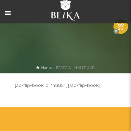
0
Home
ETAPA 2 | INVESTIGAR
[3d-flip-book id="4885" ][/3d-flip-book]